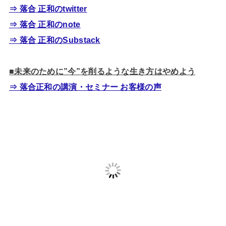
⇒ 落合 正和のtwitter
⇒ 落合 正和のnote
⇒ 落合 正和のSubstack
■未来のために”今”を削るような生き方はやめよう
⇒ 落合正和の講演・セミナー お客様の声