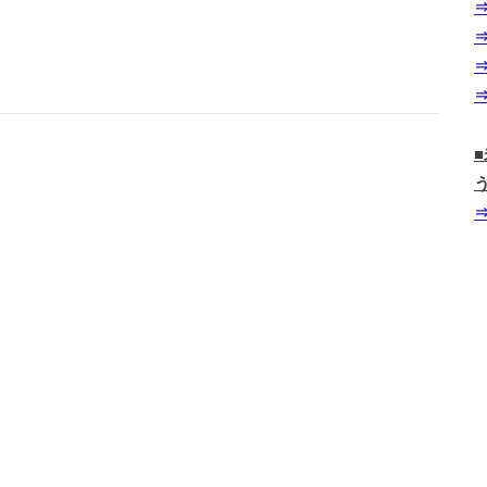
⇒
⇒
⇒
⇒