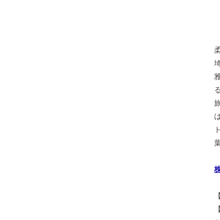
葉
株
【