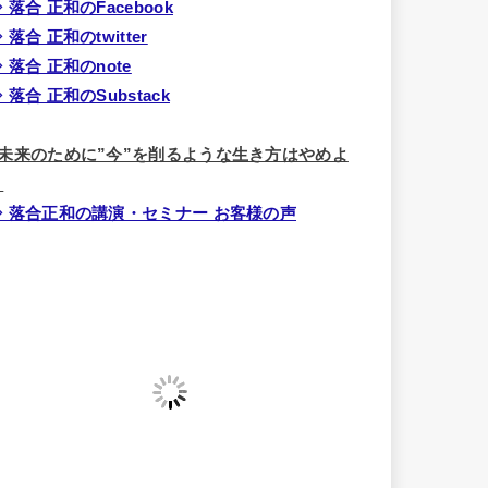
 落合 正和のFacebook
 落合 正和のtwitter
 落合 正和のnote
 落合 正和のSubstack
■未来のために”今”を削るような生き方はやめよ
う
⇒ 落合正和の講演・セミナー お客様の声