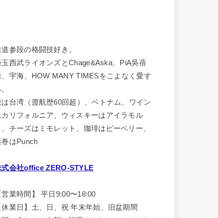
柔道参段の格闘技好き。
埼玉西武ライオンズとChage&Aska、PiA吳蓓
雅、宇海、HOW MANY TIMESをこよなく愛す
る。
旅は台湾（渡航歴60回超）、ベトナム、ワイン
はカリフォルニア、ウィスキーはアイラモル
ト、チーズはミモレット、珈琲はピーベリー、
巻はPunch
式会社office ZERO-STYLE
営業時間】 平日9:00〜18:00
【休業日】土、日、祝 年末年始、旧盆期間