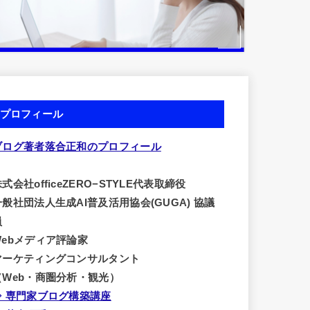
プロフィール
ブログ著者落合正和のプロフィール
式会社officeZERO−STYLE代表取締役
一般社団法人生成AI普及活用協会(GUGA) 協議
員
Webメディア評論家
マーケティングコンサルタント
（Web・商圏分析・観光）
⇒ 専門家ブログ構築講座