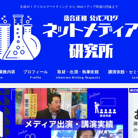
生成AI × デジタルマーケティング から Webメディア関連の評論まで
業務内容
プロフィール
取材・出演・執筆依頼
講演依頼・セミ
ce
Profile
Interview Writing Requests
Lec