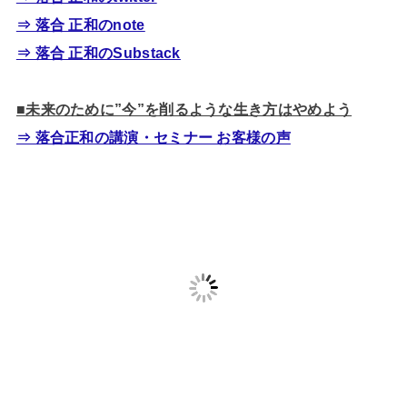
⇒ 落合 正和のnote
⇒ 落合 正和のSubstack
■未来のために”今”を削るような生き方はやめよう
⇒ 落合正和の講演・セミナー お客様の声