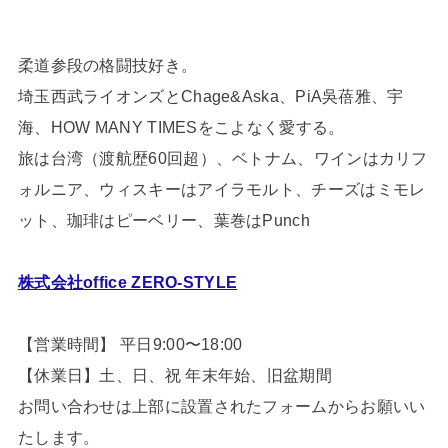
柔道参段の格闘技好き。
埼玉西武ライオンズとChage&Aska、PiA吳蓓雅、宇
海、HOW MANY TIMESをこよなく愛する。
旅は台湾（渡航歴60回超）、ベトナム、ワインはカリフ
ォルニア、ウィスキーはアイラモルト、チーズはミモレ
ット、珈琲はピーベリー、葉巻はPunch
株式会社office ZERO-STYLE
【営業時間】 平日9:00〜18:00
【休業日】土、日、祝 年末年始、旧盆期間
お問い合わせは上部に設置されたフォームからお願いい
たします。