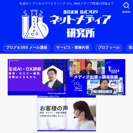
生成AI × デジタルマーケティング から Webメディア関連の評論まで
SEARCH
ブログ＆SNS メール講座
サービス・業務内容
プロフィール
取