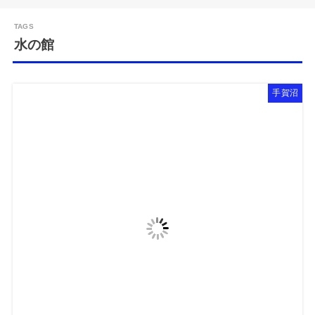
水の館
手賀沼