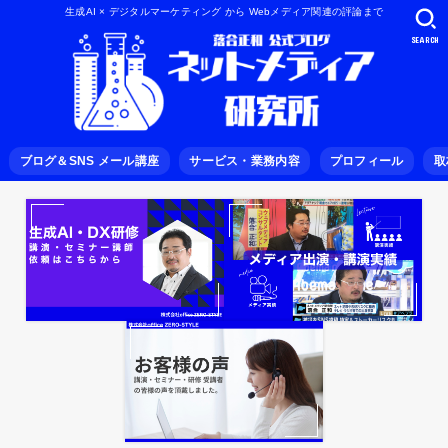
生成AI × デジタルマーケティング から Webメディア関連の評論まで
SEARCH
ブログ＆SNS メール講座
サービス・業務内容
プロフィール
取