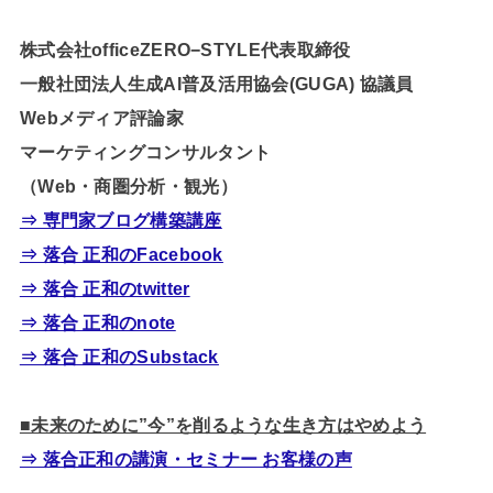
株式会社officeZERO−STYLE代表取締役
一般社団法人生成AI普及活用協会(GUGA) 協議員
Webメディア評論家
マーケティングコンサルタント
（Web・商圏分析・観光）
⇒ 専門家ブログ構築講座
⇒ 落合 正和のFacebook
⇒ 落合 正和のtwitter
⇒ 落合 正和のnote
⇒ 落合 正和のSubstack
■未来のために”今”を削るような生き方はやめよう
⇒ 落合正和の講演・セミナー お客様の声