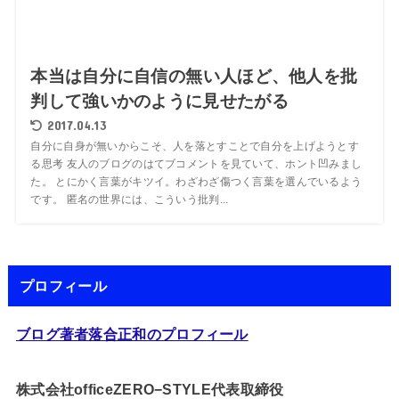
本当は自分に自信の無い人ほど、他人を批
判して強いかのように見せたがる
2017.04.13
自分に自身が無いからこそ、人を落とすことで自分を上げようとす
る思考 友人のブログのはてブコメントを見ていて、ホント凹みまし
た。 とにかく言葉がキツイ。わざわざ傷つく言葉を選んでいるよう
です。 匿名の世界には、こういう批判...
プロフィール
ブログ著者落合正和のプロフィール
株式会社officeZERO−STYLE代表取締役