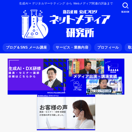
生成AI × デジタルマーケティング から Webメディア関連の評論まで
SEARCH
ブログ＆SNS メール講座
サービス・業務内容
プロフィール
取