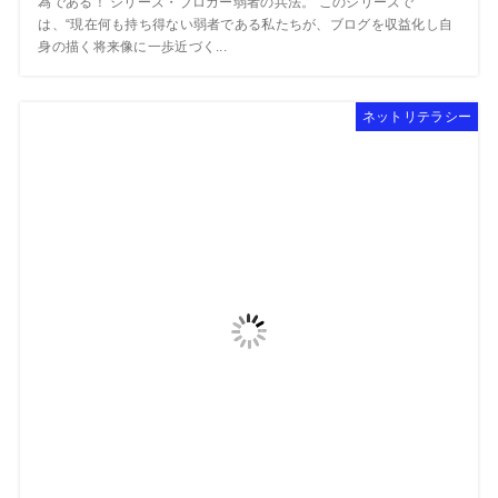
為である！ シリーズ・ブロガー弱者の兵法。 このシリーズで
は、“現在何も持ち得ない弱者である私たちが、ブログを収益化し自
身の描く将来像に一歩近づく...
ネットリテラシー