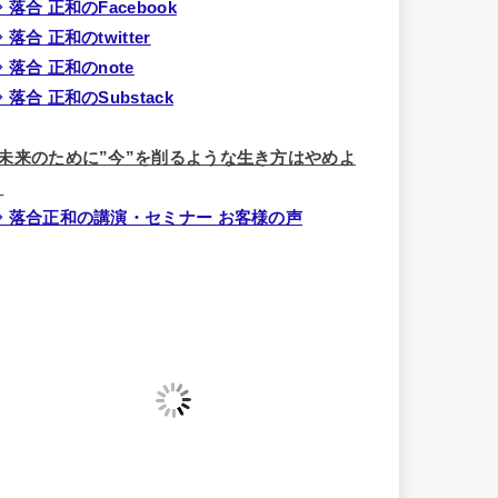
 落合 正和のFacebook
 落合 正和のtwitter
 落合 正和のnote
 落合 正和のSubstack
■未来のために”今”を削るような生き方はやめよ
う
⇒ 落合正和の講演・セミナー お客様の声