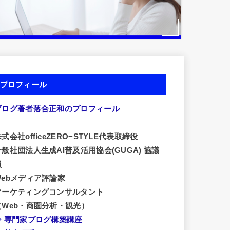
プロフィール
ブログ著者落合正和のプロフィール
式会社officeZERO−STYLE代表取締役
一般社団法人生成AI普及活用協会(GUGA) 協議
員
Webメディア評論家
マーケティングコンサルタント
（Web・商圏分析・観光）
⇒ 専門家ブログ構築講座