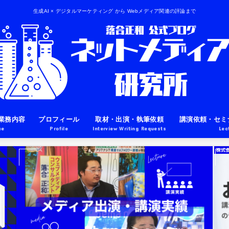
生成AI × デジタルマーケティング から Webメディア関連の評論まで
業務内容
プロフィール
取材・出演・執筆依頼
講演依頼・セミ
ce
Profile
Interview Writing Requests
Lec