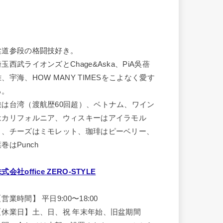
柔道参段の格闘技好き。
埼玉西武ライオンズとChage&Aska、PiA吳蓓
雅、宇海、HOW MANY TIMESをこよなく愛す
る。
旅は台湾（渡航歴60回超）、ベトナム、ワイン
はカリフォルニア、ウィスキーはアイラモル
ト、チーズはミモレット、珈琲はピーベリー、
巻はPunch
式会社office ZERO-STYLE
営業時間】 平日9:00〜18:00
【休業日】土、日、祝 年末年始、旧盆期間