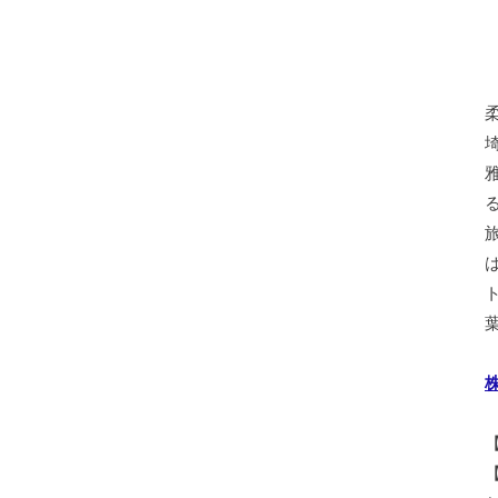
葉
株
【