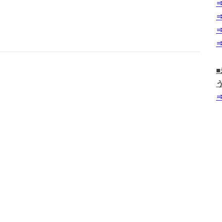
⇒
⇒
⇒
⇒