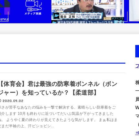
株
【体育会】君は最強の防寒着ボンネル（ボン
ジャー）を知っているか？【柔道部】
2020.09.02
寒さが苦手なあなたの悩みを一撃で解決する、素晴らしい防寒着をご
紹介します 10月も終わりに近づいてだいぶ気温が下がってきました
ね。 ようやく夏の終わりが見えてきたような気がします。 まぁ私はま
だまだ半袖の上、汗ビショビシ...