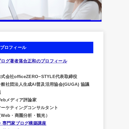
プロフィール
ブログ著者落合正和のプロフィール
式会社officeZERO−STYLE代表取締役
一般社団法人生成AI普及活用協会(GUGA) 協議
員
Webメディア評論家
マーケティングコンサルタント
（Web・商圏分析・観光）
⇒ 専門家ブログ構築講座