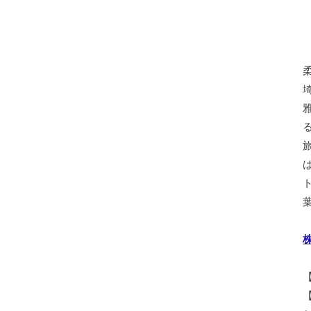
葉
株
【