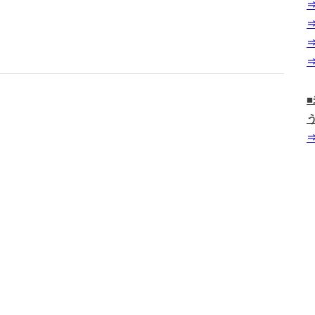
⇒
⇒
⇒
⇒