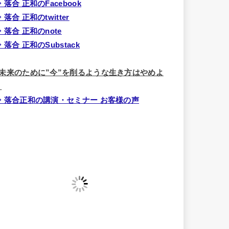
 落合 正和のFacebook
 落合 正和のtwitter
 落合 正和のnote
 落合 正和のSubstack
■未来のために”今”を削るような生き方はやめよ
う
⇒ 落合正和の講演・セミナー お客様の声