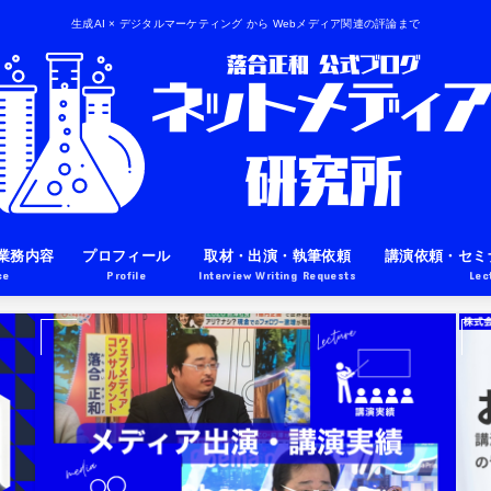
生成AI × デジタルマーケティング から Webメディア関連の評論まで
業務内容
プロフィール
取材・出演・執筆依頼
講演依頼・セミ
ce
Profile
Interview Writing Requests
Lec