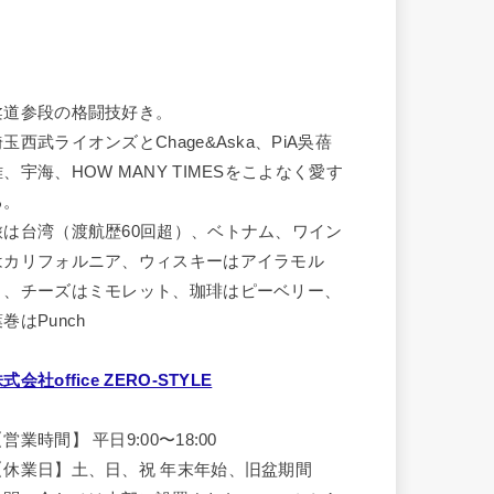
柔道参段の格闘技好き。
埼玉西武ライオンズとChage&Aska、PiA吳蓓
雅、宇海、HOW MANY TIMESをこよなく愛す
る。
旅は台湾（渡航歴60回超）、ベトナム、ワイン
はカリフォルニア、ウィスキーはアイラモル
ト、チーズはミモレット、珈琲はピーベリー、
巻はPunch
式会社office ZERO-STYLE
営業時間】 平日9:00〜18:00
【休業日】土、日、祝 年末年始、旧盆期間