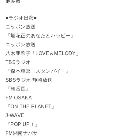
他多数
■ラジオ出演■
ニッポン放送
『垣花正のあなたとハッピー』
ニッポン放送
八木亜希子「LOVE＆MELODY」
TBSラジオ
『森本毅郎・スタンバイ！』
SBSラジオ 静岡放送
『朝番長』
FM OSAKA
『ON THE PLANET』
J-WAVE
『POP UP！』
FM湘南ナパサ