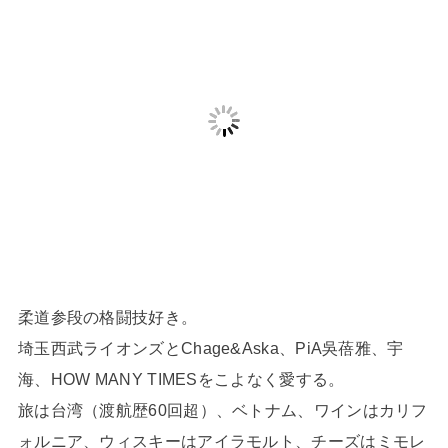
柔道参段の格闘技好き。
埼玉西武ライオンズとChage&Aska、PiA吳蓓雅、宇
海、HOW MANY TIMESをこよなく愛する。
旅は台湾（渡航歴60回超）、ベトナム、ワインはカリフ
ォルニア、ウィスキーはアイラモルト、チーズはミモレ