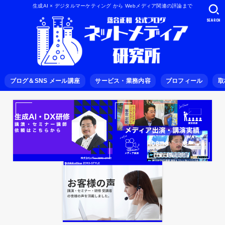
生成AI × デジタルマーケティング から Webメディア関連の評論まで
SEARCH
ブログ＆SNS メール講座
サービス・業務内容
プロフィール
取