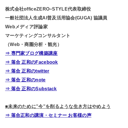
株式会社officeZERO−STYLE代表取締役
一般社団法人生成AI普及活用協会(GUGA) 協議員
Webメディア評論家
マーケティングコンサルタント
（Web・商圏分析・観光）
⇒ 専門家ブログ構築講座
⇒ 落合 正和のFacebook
⇒ 落合 正和のtwitter
⇒ 落合 正和のnote
⇒ 落合 正和のSubstack
■未来のために”今”を削るような生き方はやめよう
⇒ 落合正和の講演・セミナー お客様の声