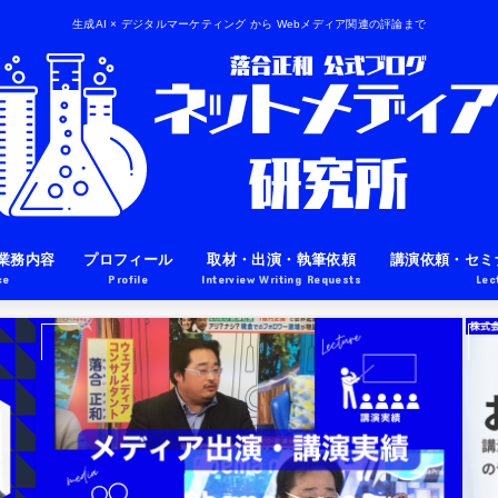
生成AI × デジタルマーケティング から Webメディア関連の評論まで
業務内容
プロフィール
取材・出演・執筆依頼
講演依頼・セミ
ce
Profile
Interview Writing Requests
Lec