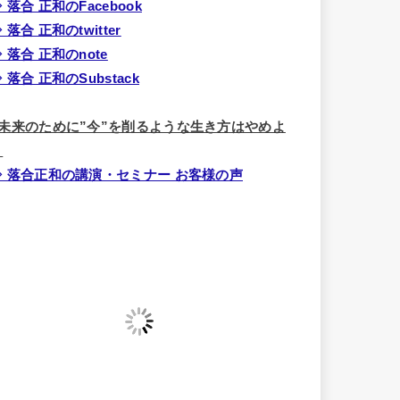
 落合 正和のFacebook
 落合 正和のtwitter
 落合 正和のnote
 落合 正和のSubstack
■未来のために”今”を削るような生き方はやめよ
う
⇒ 落合正和の講演・セミナー お客様の声