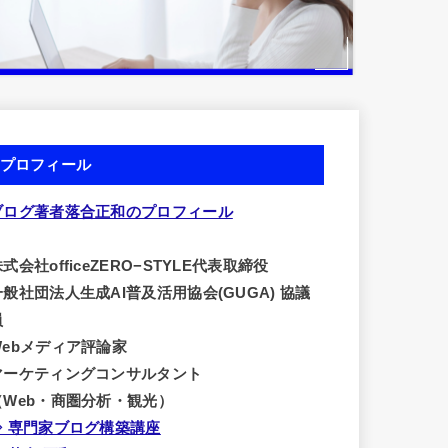
プロフィール
ブログ著者落合正和のプロフィール
式会社officeZERO−STYLE代表取締役
一般社団法人生成AI普及活用協会(GUGA) 協議
員
Webメディア評論家
マーケティングコンサルタント
（Web・商圏分析・観光）
⇒ 専門家ブログ構築講座