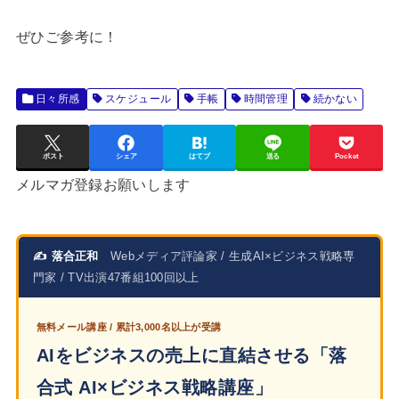
ぜひご参考に！
日々所感
スケジュール
手帳
時間管理
続かない
ポスト
シェア
はてブ
送る
Pocket
メルマガ登録お願いします
✍ 落合正和
Webメディア評論家 / 生成AI×ビジネス戦略専
門家 / TV出演47番組100回以上
無料メール講座 / 累計3,000名以上が受講
AIをビジネスの売上に直結させる「落
合式 AI×ビジネス戦略講座」