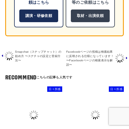
頼はこちら
等のご依頼はこちら
講演・研修依頼
取材・出演依頼
Snapchat（スナップチャット）の
Facebookページの投稿は検索結果
始め方 〜スナチャの設定と登録方
に反映される仕様になっています！
法〜
〜Facebookページの検索表示を解
説〜
RECOMMEND
日々所感
日々所感