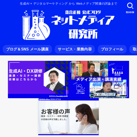
生成AI × デジタルマーケティング から Webメディア関連の評論まで
SEARCH
ブログ＆SNS メール講座
サービス・業務内容
プロフィール
取