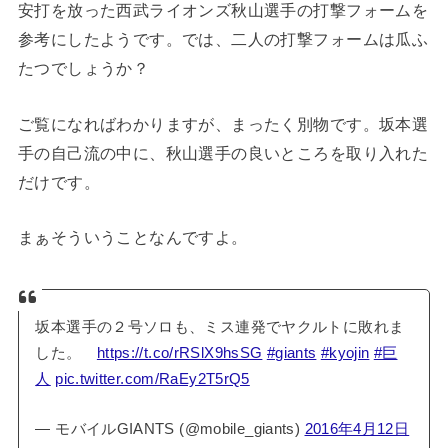
安打を放った西武ライオンズ秋山選手の打撃フォームを
参考にしたようです。では、二人の打撃フォームは瓜ふ
たつでしょうか？
ご覧になればわかりますが、まったく別物です。坂本選
手の自己流の中に、秋山選手の良いところを取り入れた
だけです。
まぁそういうことなんですよ。
坂本選手の２号ソロも、ミス連発でヤクルトに敗れま
した。
https://t.co/rRSlX9hsSG
#giants
#kyojin
#巨
人
pic.twitter.com/RaEy2T5rQ5
— モバイルGIANTS (@mobile_giants)
2016年4月12日