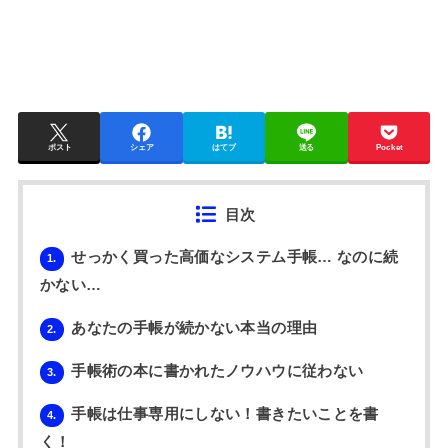
ポスト
シェア
はてブ
送る
Pocket
目次
せっかく買った高価なシステム手帳… なのに続
1.
かない…
あなたの手帳が続かない本当の理由
2.
手帳術の本に書かれたノウハウに従わない
3.
手帳は仕事専用にしない！書きたいことを書
4.
く！