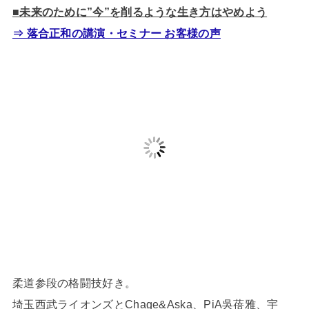
■未来のために”今”を削るような生き方はやめよう
⇒ 落合正和の講演・セミナー お客様の声
柔道参段の格闘技好き。
埼玉西武ライオンズとChage&Aska、PiA吳蓓雅、宇