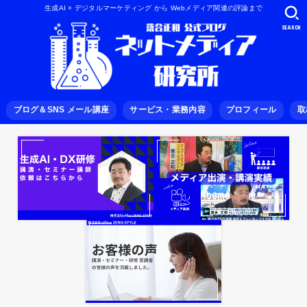
生成AI × デジタルマーケティング から Webメディア関連の評論まで
SEARCH
ブログ＆SNS メール講座
サービス・業務内容
プロフィール
取