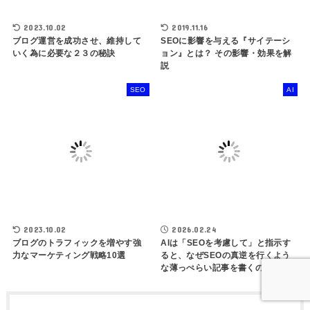
2023.10.02
2019.11.16
ブログ運営を成功させ、維持して
SEOに影響を与える『サイテーシ
いく為に必要な２３の秘訣
ョン』とは？ その影響・効果を解
説
SEO
AI
2023.10.02
2026.02.24
ブログのトラフィックを増やす強
AIは「SEOを考慮して」と指示す
力なマーケティング戦略10選
ると、なぜSEOの真逆を行くよう
な薄っぺらい記事を書くのか？