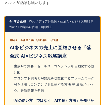
メルマガ登録お願いします
✍ 落合正和
Webメディア評論家 / 生成AI×ビジネス戦略専
門家 / TV出演47番組100回以上
無料メール講座 / 累計3,000名以上が受講
AIをビジネスの売上に直結させる「落
合式 AI×ビジネス戦略講座」
生成AIで集客・セールス・コンテンツを自動化する設
計図
プロンプト思考とAI知識を収益化するフレームワーク
AIを活用しコンテンツを量産する方法 等 最新ノウハ
ウ、最新情報を発信
「AIの使い方」ではなく「AIで稼ぐ方法」を知りた