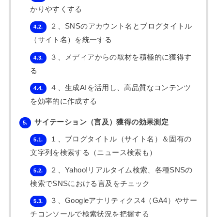
かりやすくする
２、SNSのアカウント名とブログタイトル
4.2.
（サイト名）を統一する
３、メディアからの取材を積極的に獲得す
4.3.
る
４、生成AIを活用し、高品質なコンテンツ
4.4.
を効率的に作成する
サイテーション（言及）獲得の効果測定
5.
１、ブログタイトル（サイト名）＆固有の
5.1.
文字列を検索する（ニュース検索も）
２、Yahoo!リアルタイム検索、各種SNSの
5.2.
検索でSNSにおける言及をチェック
３、Googleアナリティクス4（GA4）やサー
5.3.
チコンソールで検索状況を把握する