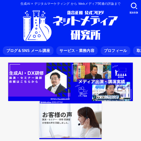
生成AI × デジタルマーケティング から Webメディア関連の評論まで
SEARCH
ブログ＆SNS メール講座
サービス・業務内容
プロフィール
取