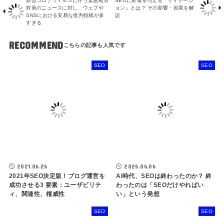
新型コロナウィルスに伴う緊急経済
SEOに影響を与える『サイテーシ
対策のニュースに対し、ウェブや
ョン』とは？ その影響・効果を解
SNSにおける安易な批判投稿が多
説
すぎる
RECOMMEND
SEO
SEO
2021.06.26
2026.06.06
2021年SEO決定版！ブログ運営を
AI時代、SEOは終わったのか？ 終
成功させる3 要素：ユーザビリテ
わったのは「SEOだけやればい
ィ、関連性、権威性
い」という発想
SEO
SEO