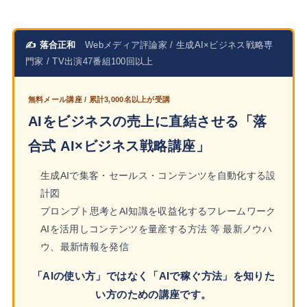
✍ 落合正和
Webメディア評論家 / 生成AI×ビジネス戦略専
門家 / TV出演47番組100回以上
無料メール講座 / 累計3,000名以上が受講
AIをビジネスの売上に直結させる「落
合式 AI×ビジネス戦略講座」
生成AIで集客・セールス・コンテンツを自動化する設
計図
プロンプト思考とAI知識を収益化するフレームワーク
AIを活用しコンテンツを量産する方法 等 最新ノウハ
ウ、最新情報を発信
「AIの使い方」ではなく「AIで稼ぐ方法」を知りた
い方のための講座です。