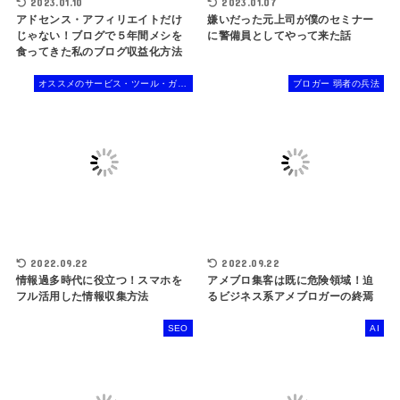
2023.01.10
2023.01.07
アドセンス・アフィリエイトだけ
嫌いだった元上司が僕のセミナー
じゃない！ブログで５年間メシを
に警備員としてやって来た話
食ってきた私のブログ収益化方法
オススメのサービス・ツール・ガジェット
ブロガー 弱者の兵法
2022.09.22
2022.09.22
情報過多時代に役立つ！スマホを
アメブロ集客は既に危険領域！迫
フル活用した情報収集方法
るビジネス系アメブロガーの終焉
SEO
AI