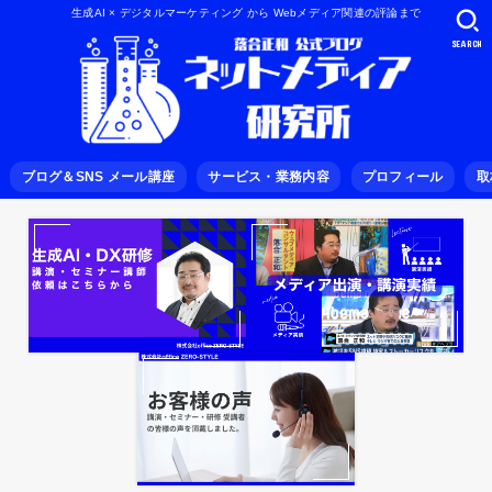
生成AI × デジタルマーケティング から Webメディア関連の評論まで
SEARCH
ブログ＆SNS メール講座
サービス・業務内容
プロフィール
取