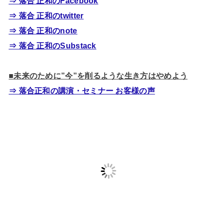
⇒ 落合 正和のFacebook
⇒ 落合 正和のtwitter
⇒ 落合 正和のnote
⇒ 落合 正和のSubstack
■未来のために”今”を削るような生き方はやめよう
⇒ 落合正和の講演・セミナー お客様の声