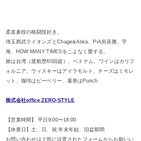
柔道参段の格闘技好き。
埼玉西武ライオンズとChage&Aska、PiA吳蓓雅、宇
海、HOW MANY TIMESをこよなく愛する。
旅は台湾（渡航歴60回超）、ベトナム、ワインはカリフ
ォルニア、ウィスキーはアイラモルト、チーズはミモレ
ット、珈琲はピーベリー、葉巻はPunch
株式会社office ZERO-STYLE
【営業時間】 平日9:00〜18:00
【休業日】土、日、祝 年末年始、旧盆期間
お問い合わせは上部に設置されたフォームからお願いい