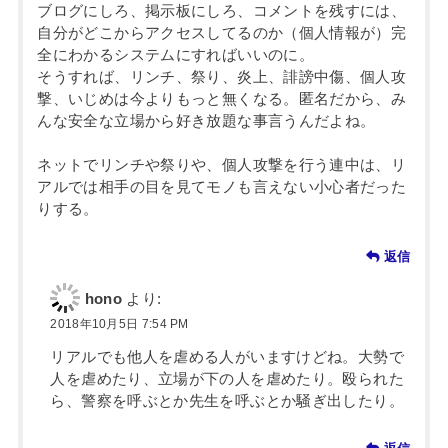
ブログにしろ、掲示板にしろ、コメントを残すには、
自分がどこからアクセスしてるのか（個人情報が）完
全にわかるシステムにすればいいのに。
そうすれば、リンチ、祭り、炎上、誹謗中傷、個人攻
撃、いじめは今よりもっと無くなる。匿名だから、み
んな安全な立場から好き放題な事言うんだよね。
ネットでリンチや祭りや、個人攻撃を行う連中は、リ
アルでは相手の目を見てモノも言えない小心者だった
りする。
返信
hono
より:
2018年10月5日 7:54 PM
リアルでも他人を虐める人がいますけどね。大勢で
人を虐めたり、立場が下の人を虐めたり。殴られた
ら、警察を呼ぶとか先生を呼ぶとか騒ぎ出したり。