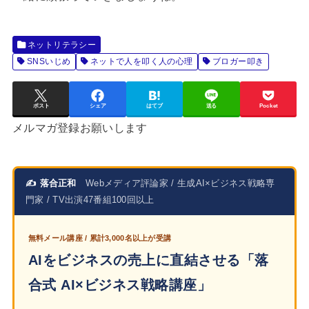
ネットリテラシー
SNSいじめ
ネットで人を叩く人の心理
ブロガー叩き
ポスト
シェア
はてブ
送る
Pocket
メルマガ登録お願いします
✍ 落合正和
Webメディア評論家 / 生成AI×ビジネス戦略専
門家 / TV出演47番組100回以上
無料メール講座 / 累計3,000名以上が受講
AIをビジネスの売上に直結させる「落
合式 AI×ビジネス戦略講座」