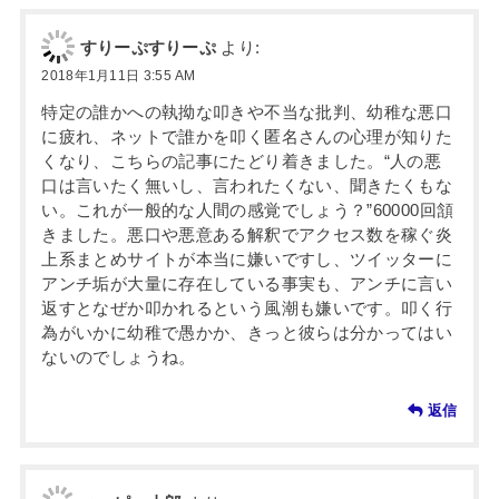
すりーぷすりーぷ
より:
2018年1月11日 3:55 AM
特定の誰かへの執拗な叩きや不当な批判、幼稚な悪口
に疲れ、ネットで誰かを叩く匿名さんの心理が知りた
くなり、こちらの記事にたどり着きました。“人の悪
口は言いたく無いし、言われたくない、聞きたくもな
い。これが一般的な人間の感覚でしょう？”60000回頷
きました。悪口や悪意ある解釈でアクセス数を稼ぐ炎
上系まとめサイトが本当に嫌いですし、ツイッターに
アンチ垢が大量に存在している事実も、アンチに言い
返すとなぜか叩かれるという風潮も嫌いです。叩く行
為がいかに幼稚で愚かか、きっと彼らは分かってはい
ないのでしょうね。
返信