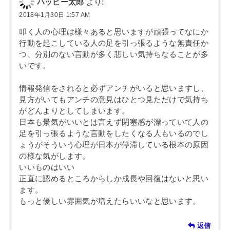
ハッピー太郎
より:
2018年1月30日 1:57 AM
叩く人の心理は様々あると思いますが頑張ってなにか
行動を起こしている人の足を引っ張るような無責任か
つ、分別のない言動が多く悲しい気持ちなることが多
いです。
情報発信をされると必ずアンチがいると思いますし、
見方がいてもアンチの意見はひとつ見ただけで気持ち
がどんよりとしてしまいます。
日本も景気がいいとは言えず閉塞感が漂っていて人の
足を引っ張るような言動をしたくなる人もいるのでし
ょうがそういう心理が日本が停滞している根本の原因
の様な気がします。
いいものはいい
正直に認めるところからしか成長や回復はないと思い
ます。
もっと優しい雰囲気が増えたらいいなと思います。
返信