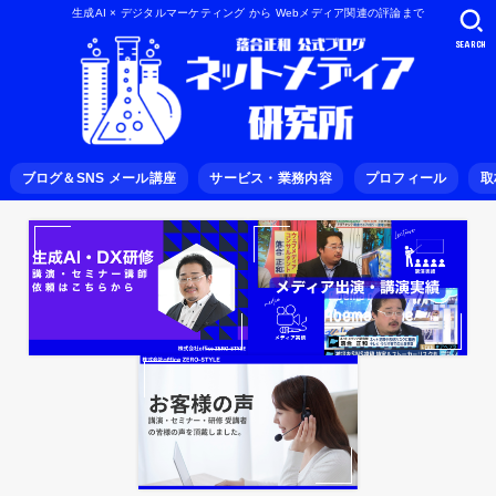
生成AI × デジタルマーケティング から Webメディア関連の評論まで
SEARCH
ブログ＆SNS メール講座
サービス・業務内容
プロフィール
取