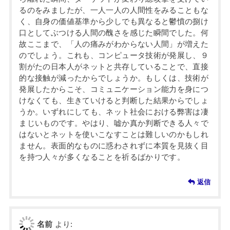
るのをみましたが、一人一人の人間性をみることもな
く、自身の価値基準から少しでも異なると鬱憤の捌け
口としてぶつける人間の醜さを感じた瞬間でした。何
故ここまで、「人の痛みがわからない人間」が増えた
のでしょう。これも、コンピュータ技術が発展し、９
割がたの日本人がネットと共存していることで、直接
的な接触が減ったからでしょうか。もしくは、技術が
発展したからこそ、コミュニケーション能力を身につ
けなくても、生きていけると判断した結果からでしょ
うか。いずれにしても、ネット社会における弊害は凄
まじいものです。やはり、嘘か真か判断できる人々で
はないとネットを使いこなすことは難しいのかもしれ
ません。表面的なものに惑わされずに本質を見抜く目
を持つ人々が多くなることを祈るばかりです。
返信
名前
より: