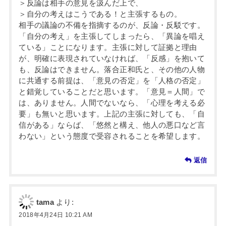
＞反論は相手の意見を汲んだ上で、
＞自分の考えはこうである！と主張するもの。
相手の議論の不備を指摘するのが、反論・反駁です。
「自分の考え」を主張してしまったら、「異論を唱え
ている」ことになります。主張に対して証拠と理由
が、明確に表現されていなければ、「反感」を抱いて
も、反論はできません。落合正和氏と、その他の人物
に共通する前提は、「意見の否定」を「人格の否定」
と錯覚していることだと思います。「意見＝人間」で
は、ありません。人間でないなら、「心理を考える必
要」も無いと思います。上記の主張に対しても、「自
信がある」ならば、「悠然と構え、他人の悪口など言
わない」という態度で受容されることを希望します。
返信
tama
より:
2018年4月24日 10:21 AM